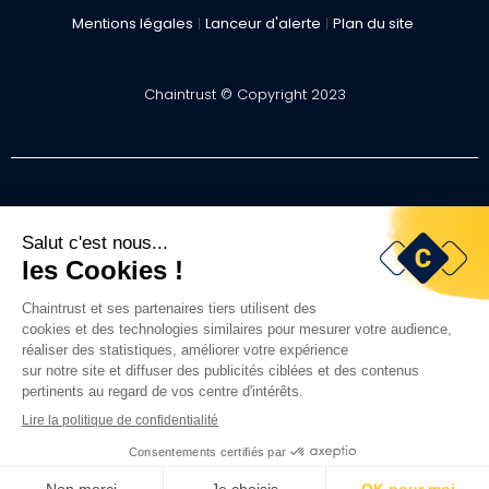
Mentions légales
|
Lanceur d'alerte
|
Plan du site
Chaintrust © Copyright 2023
Visma Group
.
Visma France
Work with us