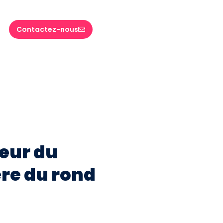
Contactez-nous
eur du
ère du rond