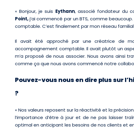
« Bonjour,
je suis
Eythann
,
associé fondateur
du c
Point
,
j’
ai commencé par un BTS, comme beaucoup. J’a
comptable. C’est finalement par mon réseau familial 
Il avait été approché par une créatrice de mo
accompagnement comptable. Il avait plutôt un aspect
m’a proposé de nous associer. Nous avons ainsi trav
comme ça que nous avons commencé notre collabora
Pouvez-vous nous en dire plus sur l’hi
?
«
Nos valeurs reposent sur la réactivité et la précisi
l’importance d’être à jour et de ne pas laisser traî
optimal en anticipant les besoins de nos clients et e