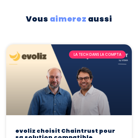
Vous
aimerez
aussi
LA TECH DANS LA COMPTA
evoliz choisit Chaintrust pour
sa solution compatible,