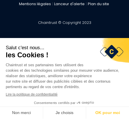
Mentions légales
|
Lanceur d'alerte
|
Plan du site
Chaintrust © Copyright 2023
Visma Group
.
Visma France
Work with us